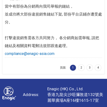
當中有部份為分銷商向我司舉報的鏈結，
並成功將大部份違規銷售鏈結下架, 部份平台店鋪亦遭受處
分。
打擊違規銷售需各方共同努力， 各分銷商如需舉報, 請把
鏈結及相關資料電郵法規部跟進處理。
compliance@enagic-asia.com
頁面:
1
2
3
4
Enagic (HK) Co., Ltd.
Address:
香港九龍尖沙咀彌敦道132號美
麗華廣場A座16樓1615-17室