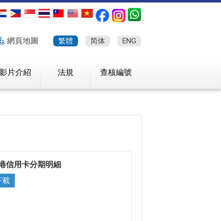
網頁地圖
繁體
简体
ENG
影片介紹
法規
查核編號
港信用卡分期明細
下載